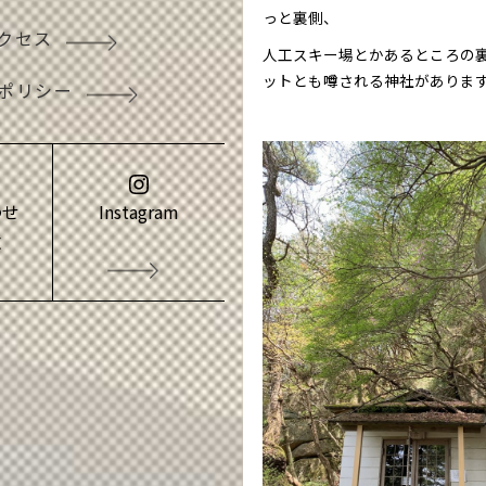
っと裏側、
クセス
人工スキー場とかあるところの
ットとも噂される神社がありま
ポリシー
わせ
Instagram
求