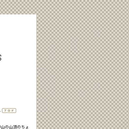
s
ね
ブログ
甲山の山頂のちょ